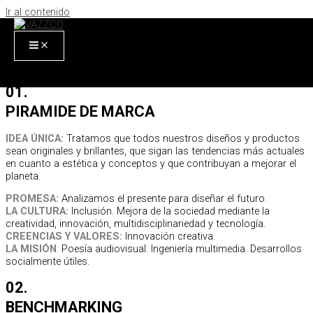
Ir al contenido
BRANDING
CORPORATIVO
¿CÓMO LO HACEMOS?
Contáctemonos
01.
PIRAMIDE DE MARCA
IDEA ÚNICA:
Tratamos que todos nuestros diseños y productos
sean originales y brillantes, que sigan las tendencias más actuales
en cuanto a estética y conceptos y que contribuyan a mejorar el
planeta.
PROMESA:
Analizamos el presente para diseñar el futuro.
LA CULTURA:
Inclusión. Mejora de la sociedad mediante la
creatividad, innovación, multidisciplinariedad y tecnología.
CREENCIAS Y VALORES:
Innovación creativa.
LA MISIÓN
:
Poesía audiovisual. Ingeniería multimedia. Desarrollos
socialmente útiles.
02.
BENCHMARKING