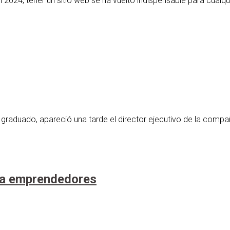
024, tener un sitio web se ha vuelto indispensable para cualqu
graduado, apareció una tarde el director ejecutivo de la compa
ra emprendedores